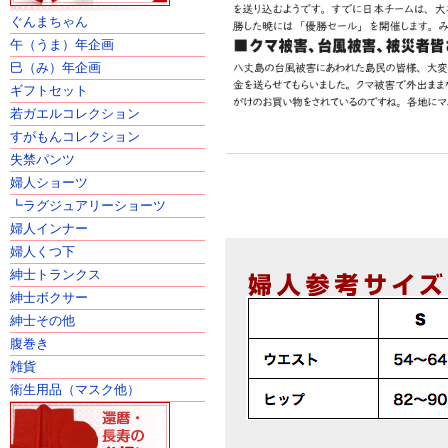
ぐんまちゃん
午（うま）年企画
巳（み）年企画
ギフトセット
若ガエルコレクション
すがもんコレクション
失禁パンツ
婦人ショーツ
┗ラグジュアリーショーツ
婦人インナー
婦人くつ下
紳士トランクス
紳士ボクサー
紳士その他
腹巻き
雑貨
衛生用品（マスク他）