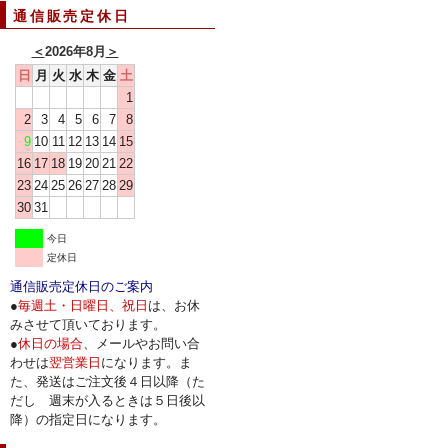
通信販売定休日
＜
2026年8月
＞
日
月
火
水
木
金
土
1
2
3
4
5
6
7
8
9
10
11
12
13
14
15
16
17
18
19
20
21
22
23
24
25
26
27
28
29
30
31
今日
定休日
通信販売定休日のご案内
●
毎週土・日曜日、祝日
は、お休
みさせて頂いております。
●
休日の場合
、メールやお問い合
わせは
翌営業日
になります。ま
た、発送はご注文後４日以降（た
だし 週末が入るときは５日後以
降）の指定日になります。