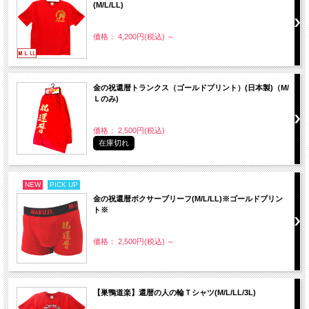
(M/L/LL)
価格： 4,200円(税込)
～
金の祝還暦トランクス（ゴールドプリント）(日本製)（M/
Ｌのみ)
価格： 2,500円(税込)
在庫切れ
NEW
PICK UP
金の祝還暦ボクサーブリーフ(M/L/LL)※ゴールドプリン
ト※
価格： 2,500円(税込)
～
【巣鴨道楽】還暦の人の輪Ｔシャツ(M/L/LL/3L)