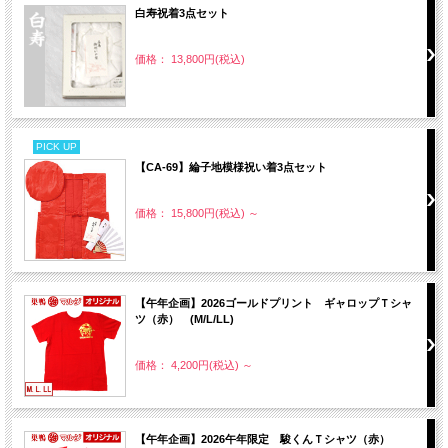
白寿祝着3点セット
価格： 13,800円(税込)
PICK UP
【CA-69】綸子地模様祝い着3点セット
価格： 15,800円(税込)
～
【午年企画】2026ゴールドプリント ギャロップＴシャ
ツ（赤） (M/L/LL)
価格： 4,200円(税込)
～
【午年企画】2026午年限定 駿くんＴシャツ（赤）