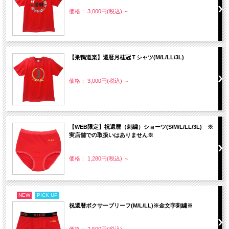
価格： 3,000円(税込)
～
【巣鴨道楽】還暦月桂冠Ｔシャツ(M/L/LL/3L)
価格： 3,000円(税込)
～
【WEB限定】祝還暦（刺繍）ショーツ(S/M/L/LL/3L) ※
実店舗での取扱いはありません※
価格： 1,280円(税込)
～
NEW
PICK UP
祝還暦ボクサーブリーフ(M/L/LL)※金文字刺繍※
価格： 2,500円(税込)
～