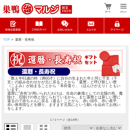
TOP
>
還暦・長寿祝
「数え年61歳の時（満60才）に自分の生まれた年と同じ干支（干
支）の組み合わせかが元に戻ることから「還暦」と呼び新しい暦
（こよみ）が始まることから「本卦還り」（ほんけがえり）ともい
います。
還暦に”赤色”が用いられたわけは、生命の象徴としての太陽の色、魔
除け、厄除けの色と信じられているから。また還暦とは新しい暦に
還るので赤ちゃんに戻る（還る）ことから、赤い頭巾、赤い甚平、
赤い座布団などを贈り、ますます元気にという願いを込めてお祝い
をします。
1 / 1ページ
（全14件）