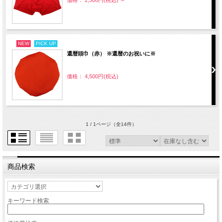
NEW
PICK UP
還暦頭巾（赤） ※還暦のお祝いに※
価格： 4,500円(税込)
1 / 1ページ
（全14件）
商品検索
キーワード検索