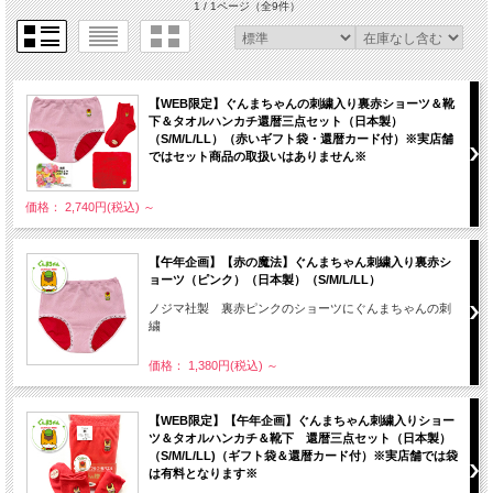
1 / 1ページ
（全9件）
【WEB限定】ぐんまちゃんの刺繍入り裏赤ショーツ＆靴
下＆タオルハンカチ還暦三点セット（日本製）
（S/M/L/LL）（赤いギフト袋・還暦カード付）※実店舗
ではセット商品の取扱いはありません※
価格： 2,740円(税込)
～
【午年企画】【赤の魔法】ぐんまちゃん刺繍入り裏赤シ
ョーツ（ピンク）（日本製）（S/M/L/LL）
ノジマ社製 裏赤ピンクのショーツにぐんまちゃんの刺
繍
価格： 1,380円(税込)
～
【WEB限定】【午年企画】ぐんまちゃん刺繍入りショー
ツ＆タオルハンカチ＆靴下 還暦三点セット（日本製）
（S/M/L/LL)（ギフト袋＆還暦カード付）※実店舗では袋
は有料となります※