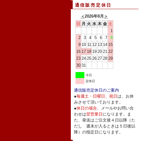
通信販売定休日
＜
2026年8月
＞
日
月
火
水
木
金
土
1
2
3
4
5
6
7
8
9
10
11
12
13
14
15
16
17
18
19
20
21
22
23
24
25
26
27
28
29
30
31
今日
定休日
通信販売定休日のご案内
●
毎週土・日曜日、祝日
は、お休
みさせて頂いております。
●
休日の場合
、メールやお問い合
わせは
翌営業日
になります。ま
た、発送はご注文後４日以降（た
だし 週末が入るときは５日後以
降）の指定日になります。