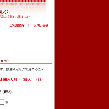
ルジ
で元気と幸福をお届けします。
｜
｜
｜
ご利用案内
お問い合せ
cm）
です♬数量限定なのでお早めに～
刺繍入り靴下（婦人）（22-
円 (税込)
個