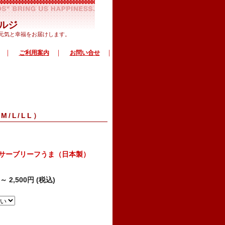
ルジ
で元気と幸福をお届けします。
｜
｜
｜
ご利用案内
お問い合せ
/L/LL）
クサーブリーフうま（日本製）
～
2,500円 (税込)