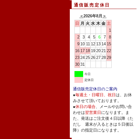
通信販売定休日
＜
2026年8月
＞
日
月
火
水
木
金
土
1
2
3
4
5
6
7
8
9
10
11
12
13
14
15
16
17
18
19
20
21
22
23
24
25
26
27
28
29
30
31
今日
定休日
通信販売定休日のご案内
●
毎週土・日曜日、祝日
は、お休
みさせて頂いております。
●
休日の場合
、メールやお問い合
わせは
翌営業日
になります。ま
た、発送はご注文後４日以降（た
だし 週末が入るときは５日後以
降）の指定日になります。