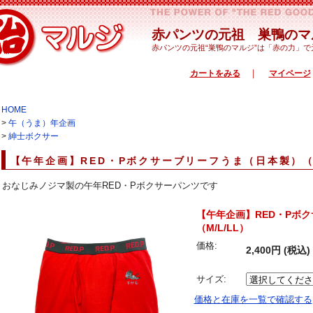
赤パンツの元祖 巣鴨のマ
赤パンツの元祖“巣鴨のマルジ”は「赤の力」
｜
カートをみる
マイページ
HOME
>
午（うま）年企画
>
紳士ボクサー
【午年企画】RED・Pボクサーブリーフうま（日本製）（M
おなじみノジマ製の午年RED・Pボクサーパンツです
【午年企画】RED・Pボ
（M/L/LL）
価格:
2,400円 (税込)
サイズ:
価格と在庫を一覧で確認する