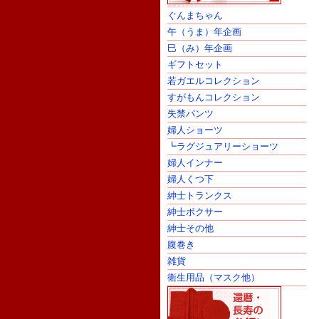
ぐんまちゃん
午（うま）年企画
巳（み）年企画
ギフトセット
若ガエルコレクション
すがもんコレクション
失禁パンツ
婦人ショーツ
┗ラグジュアリーショーツ
婦人インナー
婦人くつ下
紳士トランクス
紳士ボクサー
紳士その他
腹巻き
雑貨
衛生用品（マスク他）