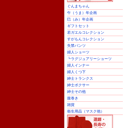
ぐんまちゃん
午（うま）年企画
巳（み）年企画
ギフトセット
若ガエルコレクション
すがもんコレクション
失禁パンツ
婦人ショーツ
┗ラグジュアリーショーツ
婦人インナー
婦人くつ下
紳士トランクス
紳士ボクサー
紳士その他
腹巻き
雑貨
衛生用品（マスク他）