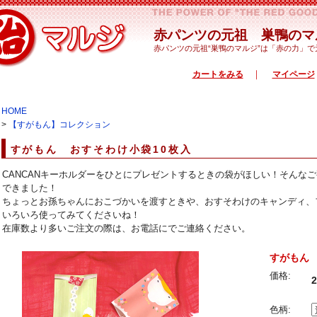
赤パンツの元祖 巣鴨のマ
赤パンツの元祖“巣鴨のマルジ”は「赤の力」
｜
カートをみる
マイページ
HOME
>
【すがもん】コレクション
すがもん おすそわけ小袋10枚入
CANCANキーホルダーをひとにプレゼントするときの袋がほしい！そんな
できました！
ちょっとお孫ちゃんにおこづかいを渡すときや、おすそわけのキャンディ、
いろいろ使ってみてくださいね！
在庫数より多いご注文の際は、お電話にでご連絡ください。
すがもん 
価格:
色柄: