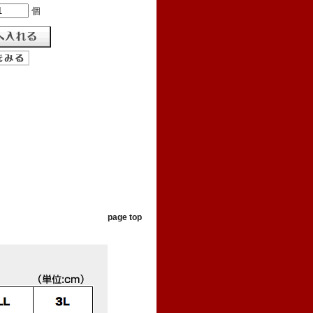
個
page top