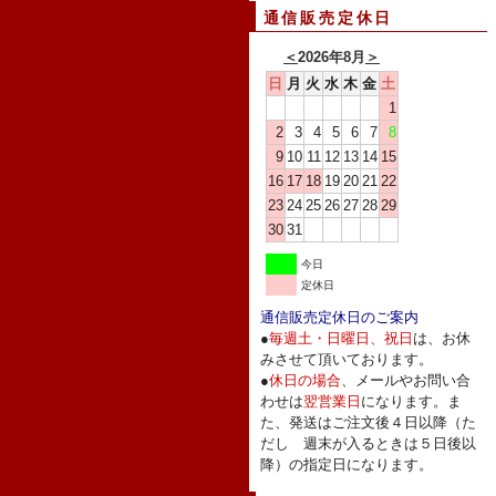
通信販売定休日
＜
2026年8月
＞
日
月
火
水
木
金
土
1
2
3
4
5
6
7
8
9
10
11
12
13
14
15
16
17
18
19
20
21
22
23
24
25
26
27
28
29
30
31
今日
定休日
通信販売定休日のご案内
●
毎週土・日曜日、祝日
は、お休
みさせて頂いております。
●
休日の場合
、メールやお問い合
わせは
翌営業日
になります。ま
た、発送はご注文後４日以降（た
だし 週末が入るときは５日後以
降）の指定日になります。