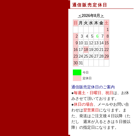
通信販売定休日
＜
2026年8月
＞
日
月
火
水
木
金
土
1
2
3
4
5
6
7
8
9
10
11
12
13
14
15
16
17
18
19
20
21
22
23
24
25
26
27
28
29
30
31
今日
定休日
通信販売定休日のご案内
●
毎週土・日曜日、祝日
は、お休
みさせて頂いております。
●
休日の場合
、メールやお問い合
わせは
翌営業日
になります。ま
た、発送はご注文後４日以降（た
だし 週末が入るときは５日後以
降）の指定日になります。