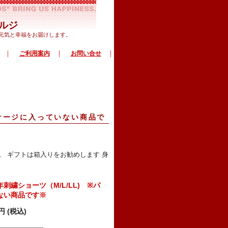
ルジ
で元気と幸福をお届けします。
｜
｜
｜
ご利用案内
お問い合せ
ッケージに入っていない商品で
 ギフトは箱入りをお勧めします 身
刺繍ショーツ（M/L/LL) ※パ
ない商品です※
0円 (税込)