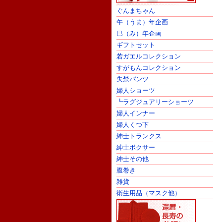
ぐんまちゃん
午（うま）年企画
巳（み）年企画
ギフトセット
若ガエルコレクション
すがもんコレクション
失禁パンツ
婦人ショーツ
┗ラグジュアリーショーツ
婦人インナー
婦人くつ下
紳士トランクス
紳士ボクサー
紳士その他
腹巻き
雑貨
衛生用品（マスク他）