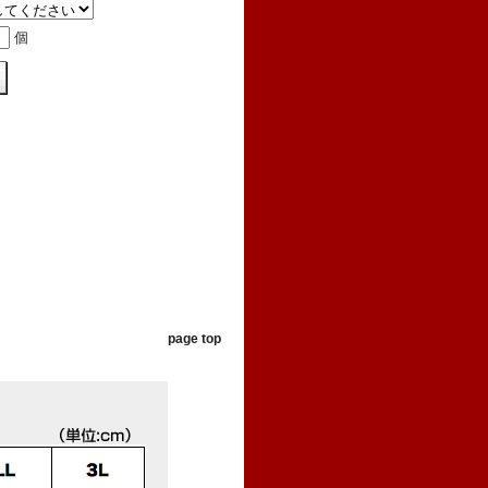
個
page top