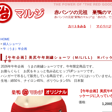
赤パンツの元祖 巣鴨のマ
赤パンツの元祖“巣鴨のマルジ”は「赤の力」
｜
カートをみる
マイページ
HOME
>
婦人ショーツ
>
午（うま）年企画
【午年企画】美尻午年刺繍ショーツ（M/L/LL) ※パ
す※
2026年午年企画 うまの刺繍ショーツです。午年限定商品です。
お腹らくらく お尻をキュっと包み込むヒップUPショーツです。
ハンガーで吊るして販売している商品です。パッケージにはいっていません。
生地：綿50％、ナイロン45%、ポリウレタン5% 日本製
【午年企画】美尻午年
ッケージに入ってい
価格:
1,20