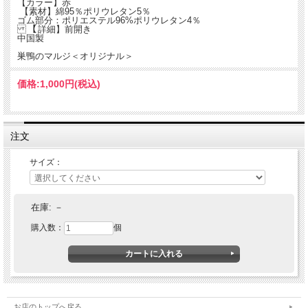
【カラー】赤
【素材】綿95％ポリウレタン5％
ゴム部分：ポリエステル96%ポリウレタン4％
【詳細】前開き
中国製
巣鴨のマルジ＜オリジナル＞
価格:
1,000円
(税込)
注文
サイズ：
在庫:
－
購入数：
個
お店のトップへ戻る