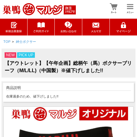
TOP
>
紳士ボクサー
NEW
PICK UP
【アウトレット】【午年企画】総柄午（馬）ボクサーブリ
ーフ（M/L/LL)（中国製）※値下げしました!!
商品説明
在庫過多のため、値下げしました!!